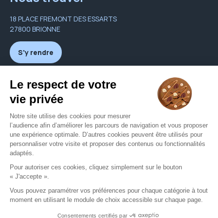
18 PLACE FREMONT DES ESSARTS
27800 BRIONNE
S'y rendre
Nous contacter
alidor2@orange.fr
02 32 46 35 39
Nous contacter
Mentions légales
CGU
Politique de confidentialité